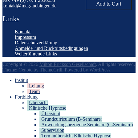
Fax +49 (0) 7071 2536233
kontakt@meg-tuebingen.de
Links
Kontakt
Impressum
Datenschutzerklärung
Anmelde- und Rücktrittsbedingungen
Weiterführende Links
Copyright © 2026
Milton Erickson Gesellschaft
. All rights reserved.
Theme:
Cenote
by ThemeGrill. Powered by
WordPress
.
Institut
Leitung
Team
Fortbildung
Übersicht
Klinische Hypnose
Übersicht
Grundcurriculum (B-Seminare)
Anwendungsbezogene Seminare (C-Seminare)
Supervision
Terminübersicht Klinische Hypnose