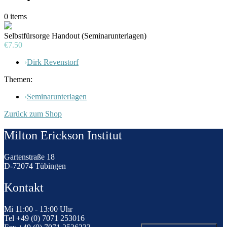
0
items
Selbstfürsorge Handout (Seminarunterlagen)
€7.50
›
Dirk Revenstorf
Themen:
›
Seminarunterlagen
Zurück zum Shop
Milton Erickson Institut
Gartenstraße 18
D-72074 Tübingen
Kontakt
Mi 11:00 - 13:00 Uhr
Tel +49 (0) 7071 253016