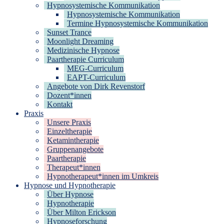
Hypnosystemische Kommunikation
Hypnosystemische Kommunikation
Termine Hypnosystemische Kommunikation
Sunset Trance
Moonlight Dreaming
Medizinische Hypnose
Paartherapie Curriculum
MEG-Curriculum
EAPT-Curriculum
Angebote von Dirk Revenstorf
Dozent*innen
Kontakt
Praxis
Unsere Praxis
Einzeltherapie
Ketamintherapie
Gruppenangebote
Paartherapie
Therapeut*innen
Hypnotherapeut*innen im Umkreis
Hypnose und Hypnotherapie
Über Hypnose
Hypnotherapie
Über Milton Erickson
Hypnoseforschung