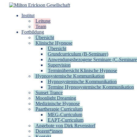
Zum
Inhalt
Milton Erickson Gesellschaft
für klinische Hypnose – Regionalstelle Tübingen
Institut
springen
Leitung
Team
Fortbildung
Übersicht
Klinische Hypnose
Übersicht
Grundcurriculum (B-Seminare)
Anwendungsbezogene Seminare (C-Seminare
Supervision
Terminübersicht Klinische Hypnose
Hypnosystemische Kommunikation
Hypnosystemische Kommunikation
Termine Hypnosystemische Kommunikation
Sunset Trance
Moonlight Dreaming
Medizinische Hypnose
Paartherapie Curriculum
MEG-Curriculum
EAPT-Curriculum
Angebote von Dirk Revenstorf
Dozent*innen
Kontakt