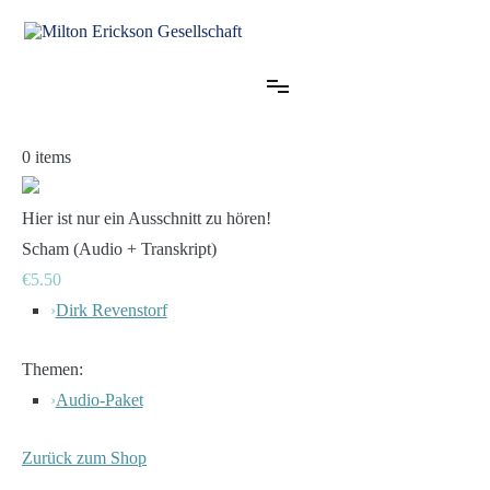
Zum
Inhalt
springen
für klinische Hypnose – Regionalstelle Tübingen
Milton Erickson Gesellschaft
0
items
Hier ist nur ein Ausschnitt zu hören!
Scham (Audio + Transkript)
€5.50
›
Dirk Revenstorf
Themen:
›
Audio-Paket
Zurück zum Shop