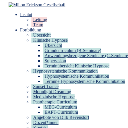
Zum
Inhalt
Milton Erickson Gesellschaft
für klinische Hypnose – Regionalstelle Tübingen
Institut
springen
Leitung
Team
Fortbildung
Übersicht
Klinische Hypnose
Übersicht
Grundcurriculum (B-Seminare)
Anwendungsbezogene Seminare (C-Seminare
Supervision
Terminübersicht Klinische Hypnose
Hypnosystemische Kommunikation
Hypnosystemische Kommunikation
Termine Hypnosystemische Kommunikation
Sunset Trance
Moonlight Dreaming
Medizinische Hypnose
Paartherapie Curriculum
MEG-Curriculum
EAPT-Curriculum
Angebote von Dirk Revenstorf
Dozent*innen
Kontakt