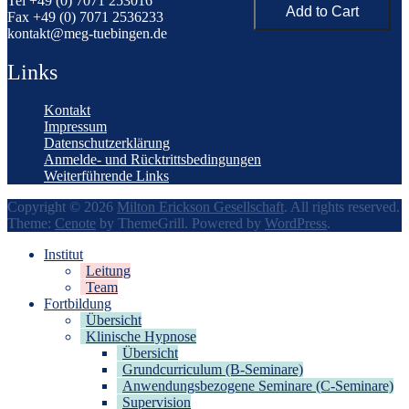
Tel +49 (0) 7071 253016
Fax +49 (0) 7071 2536233
kontakt@meg-tuebingen.de
Links
Kontakt
Impressum
Datenschutzerklärung
Anmelde- und Rücktrittsbedingungen
Weiterführende Links
Copyright © 2026
Milton Erickson Gesellschaft
. All rights reserved.
Theme:
Cenote
by ThemeGrill. Powered by
WordPress
.
Institut
Leitung
Team
Fortbildung
Übersicht
Klinische Hypnose
Übersicht
Grundcurriculum (B-Seminare)
Anwendungsbezogene Seminare (C-Seminare)
Supervision