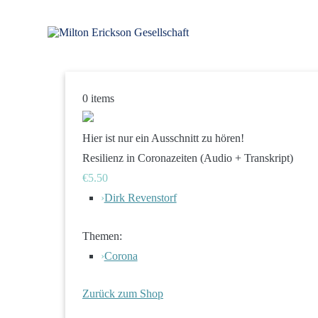
Zum
Inhalt
springen
für klinische Hypnose – Regionalstelle Tübingen
Milton Erickson Gesellschaft
0
items
Hier ist nur ein Ausschnitt zu hören!
Resilienz in Coronazeiten (Audio + Transkript)
€5.50
›
Dirk Revenstorf
Themen:
›
Corona
Zurück zum Shop