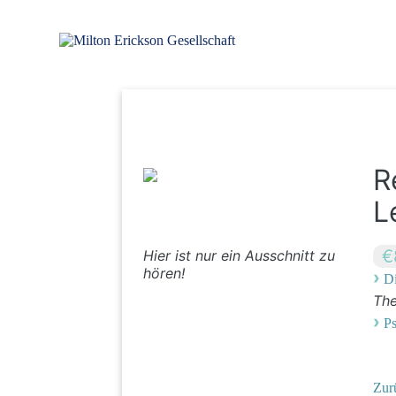
Zum
Inhalt
springen
für klinische Hypnose – Regionalstelle Tübingen
Milton Erickson Gesellschaft
R
L
€
Hier ist nur ein Ausschnitt zu
hören!
›
Di
Th
›
P
Zur