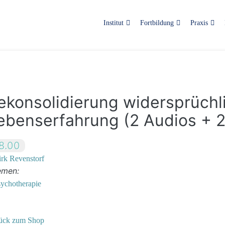
Institut
Fortbildung
Praxis
ekonsolidierung widersprüchl
ebenserfahrung (2 Audios + 2
8.00
rk Revenstorf
emen:
sychotherapie
ück zum Shop