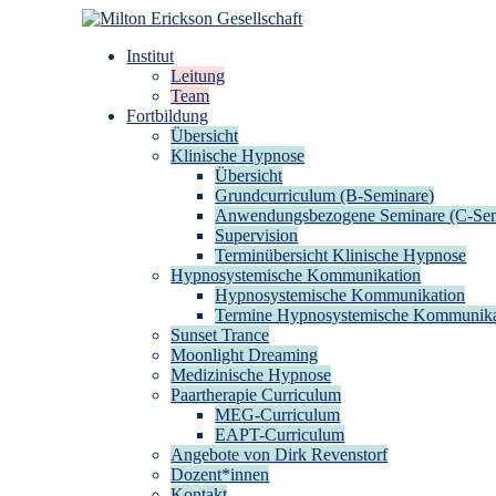
Zum
Inhalt
Milton Erickson Gesellschaft
für klinische Hypnose – Regionalstelle Tübingen
Institut
springen
Leitung
Team
Fortbildung
Übersicht
Klinische Hypnose
Übersicht
Grundcurriculum (B-Seminare)
Anwendungsbezogene Seminare (C-Sem
Supervision
Terminübersicht Klinische Hypnose
Hypnosystemische Kommunikation
Hypnosystemische Kommunikation
Termine Hypnosystemische Kommunika
Sunset Trance
Moonlight Dreaming
Medizinische Hypnose
Paartherapie Curriculum
MEG-Curriculum
EAPT-Curriculum
Angebote von Dirk Revenstorf
Dozent*innen
Kontakt