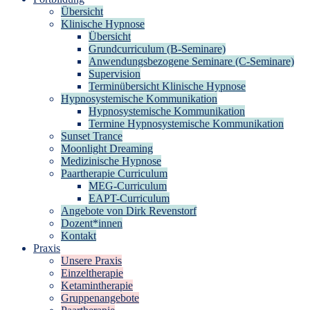
Übersicht
Klinische Hypnose
Übersicht
Grundcurriculum (B-Seminare)
Anwendungsbezogene Seminare (C-Seminare)
Supervision
Terminübersicht Klinische Hypnose
Hypnosystemische Kommunikation
Hypnosystemische Kommunikation
Termine Hypnosystemische Kommunikation
Sunset Trance
Moonlight Dreaming
Medizinische Hypnose
Paartherapie Curriculum
MEG-Curriculum
EAPT-Curriculum
Angebote von Dirk Revenstorf
Dozent*innen
Kontakt
Praxis
Unsere Praxis
Einzeltherapie
Ketamintherapie
Gruppenangebote