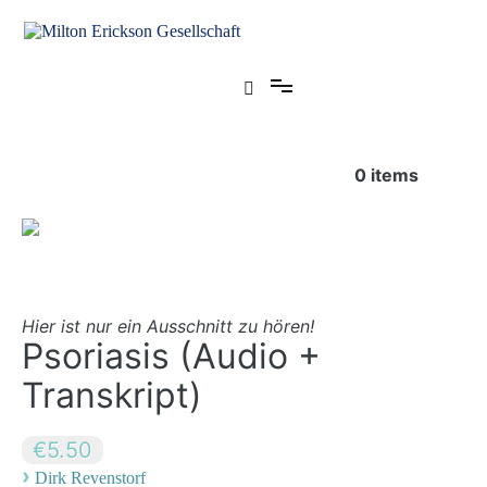
Zum
Inhalt
springen
für klinische Hypnose – Regionalstelle Tübingen
Milton Erickson Gesellschaft
0
items
Hier ist nur ein Ausschnitt zu hören!
Psoriasis (Audio +
Transkript)
€5.50
›
Dirk Revenstorf