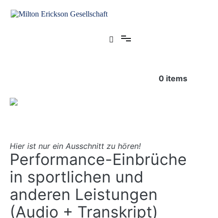
Zum
Inhalt
springen
für klinische Hypnose – Regionalstelle Tübingen
Milton Erickson Gesellschaft
0
items
Hier ist nur ein Ausschnitt zu hören!
Performance-Einbrüche
in sportlichen und
anderen Leistungen
(Audio + Transkript)