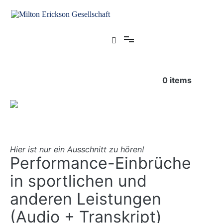
Zum
Inhalt
springen
für klinische Hypnose – Regionalstelle Tübingen
Milton Erickson Gesellschaft
0
items
Hier ist nur ein Ausschnitt zu hören!
Performance-Einbrüche
in sportlichen und
anderen Leistungen
(Audio + Transkript)