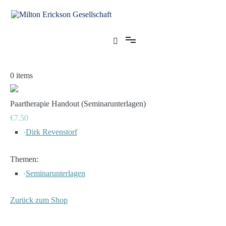
Zum
Inhalt
springen
für klinische Hypnose – Regionalstelle Tübingen
Milton Erickson Gesellschaft
0
items
Paartherapie Handout (Seminarunterlagen)
€7.50
›
Dirk Revenstorf
Themen:
›
Seminarunterlagen
Zurück zum Shop