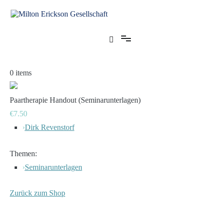
Zum
Inhalt
springen
für klinische Hypnose – Regionalstelle Tübingen
Milton Erickson Gesellschaft
0
items
Paartherapie Handout (Seminarunterlagen)
€7.50
›
Dirk Revenstorf
Themen:
›
Seminarunterlagen
Zurück zum Shop