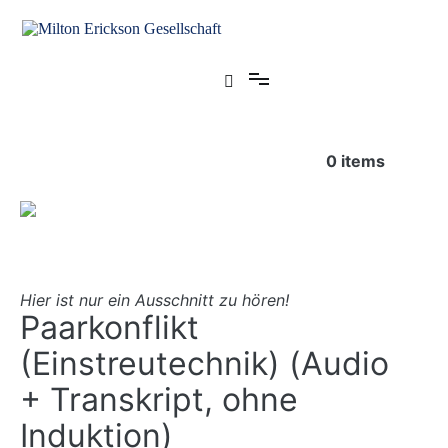
Zum
Inhalt
springen
für klinische Hypnose – Regionalstelle Tübingen
Milton Erickson Gesellschaft
0
items
Hier ist nur ein Ausschnitt zu hören!
Paarkonflikt
(Einstreutechnik) (Audio
+ Transkript, ohne
Induktion)