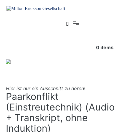
Zum
Inhalt
springen
für klinische Hypnose – Regionalstelle Tübingen
Milton Erickson Gesellschaft
0
items
Hier ist nur ein Ausschnitt zu hören!
Paarkonflikt
(Einstreutechnik) (Audio
+ Transkript, ohne
Induktion)