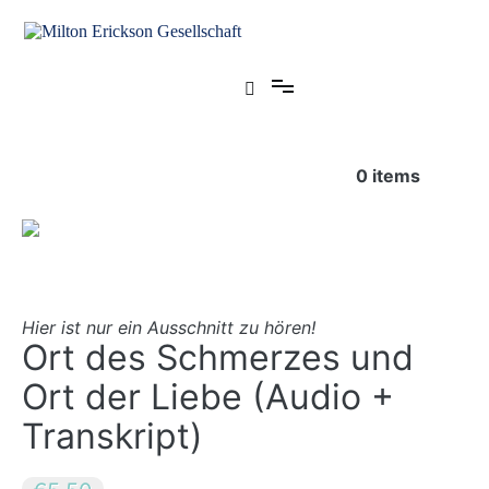
Zum
Inhalt
springen
für klinische Hypnose – Regionalstelle Tübingen
Milton Erickson Gesellschaft
0
items
Hier ist nur ein Ausschnitt zu hören!
Ort des Schmerzes und
Ort der Liebe (Audio +
Transkript)