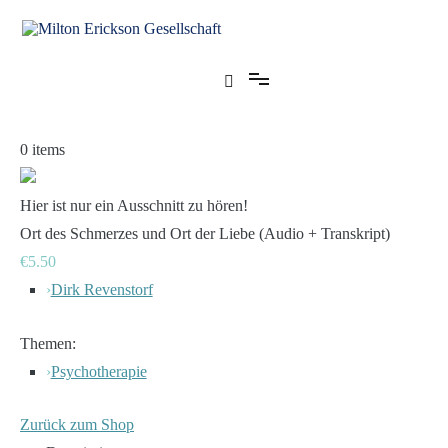
Zum
Inhalt
springen
für klinische Hypnose – Regionalstelle Tübingen
Milton Erickson Gesellschaft
0
items
Hier ist nur ein Ausschnitt zu hören!
Ort des Schmerzes und Ort der Liebe (Audio + Transkript)
€5.50
›
Dirk Revenstorf
Themen:
›
Psychotherapie
Zurück zum Shop