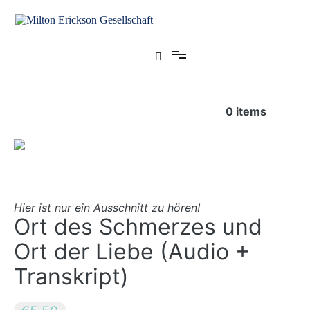
Zum
Inhalt
springen
für klinische Hypnose – Regionalstelle Tübingen
Milton Erickson Gesellschaft
0
items
Hier ist nur ein Ausschnitt zu hören!
Ort des Schmerzes und
Ort der Liebe (Audio +
Transkript)