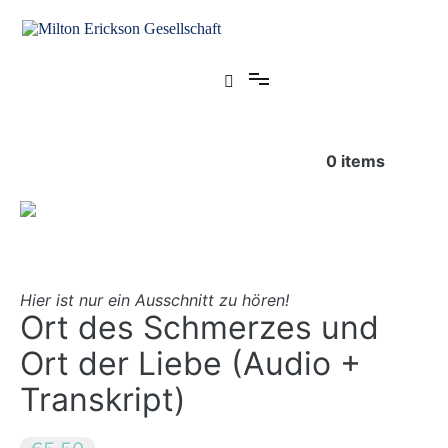
Zum
Inhalt
springen
für klinische Hypnose – Regionalstelle Tübingen
Milton Erickson Gesellschaft
0
items
Hier ist nur ein Ausschnitt zu hören!
Ort des Schmerzes und
Ort der Liebe (Audio +
Transkript)