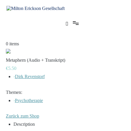
Zum
Inhalt
springen
für klinische Hypnose – Regionalstelle Tübingen
Milton Erickson Gesellschaft
0
items
Metaphern (Audio + Transkript)
€5.50
›
Dirk Revenstorf
Themen:
›
Psychotherapie
Zurück zum Shop
Description