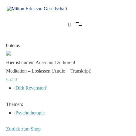
Zum
Inhalt
springen
für klinische Hypnose – Regionalstelle Tübingen
Milton Erickson Gesellschaft
0
items
Hier ist nur ein Ausschnitt zu hören!
Meditation – Loslassen (Audio + Transkript)
€5.50
›
Dirk Revenstorf
Themen:
›
Psychotherapie
Zurück zum Shop