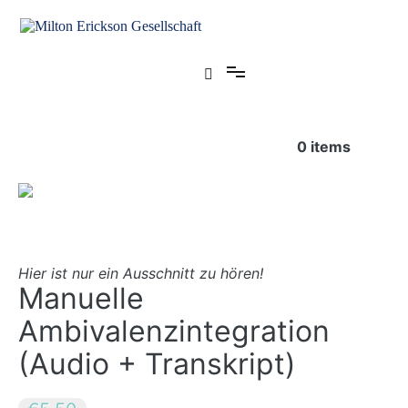
Zum
Inhalt
springen
für klinische Hypnose – Regionalstelle Tübingen
Milton Erickson Gesellschaft
0
items
Hier ist nur ein Ausschnitt zu hören!
Manuelle
Ambivalenzintegration
(Audio + Transkript)