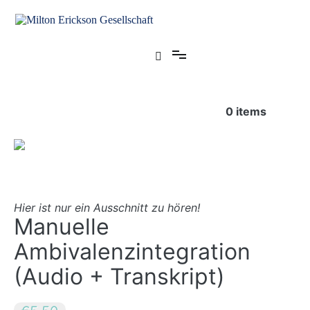
Zum
Inhalt
springen
für klinische Hypnose – Regionalstelle Tübingen
Milton Erickson Gesellschaft
0
items
Hier ist nur ein Ausschnitt zu hören!
Manuelle
Ambivalenzintegration
(Audio + Transkript)