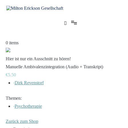
Zum
Inhalt
springen
für klinische Hypnose – Regionalstelle Tübingen
Milton Erickson Gesellschaft
0
items
Hier ist nur ein Ausschnitt zu hören!
Manuelle Ambivalenzintegration (Audio + Transkript)
€5.50
›
Dirk Revenstorf
Themen:
›
Psychotherapie
Zurück zum Shop