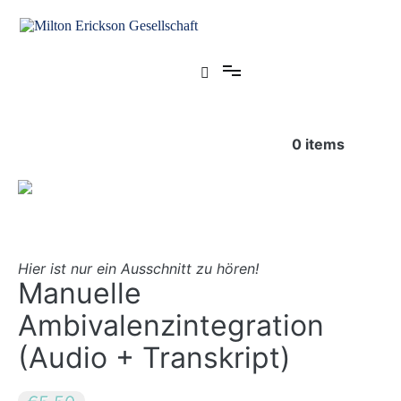
Zum
Inhalt
springen
für klinische Hypnose – Regionalstelle Tübingen
Milton Erickson Gesellschaft
0
items
Hier ist nur ein Ausschnitt zu hören!
Manuelle
Ambivalenzintegration
(Audio + Transkript)