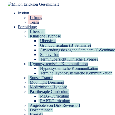
Zum
Inhalt
Milton Erickson Gesellschaft
für klinische Hypnose – Regionalstelle Tübingen
Institut
springen
Leitung
Team
Fortbildung
Übersicht
Klinische Hypnose
Übersicht
Grundcurriculum (B-Seminare)
Anwendungsbezogene Seminare (C-Seminare
Supervision
Terminübersicht Klinische Hypnose
Hypnosystemische Kommunikation
Hypnosystemische Kommunikation
Termine Hypnosystemische Kommunikation
Sunset Trance
Moonlight Dreaming
Medizinische Hypnose
Paartherapie Curriculum
MEG-Curriculum
EAPT-Curriculum
Angebote von Dirk Revenstorf
Dozent*innen
Kontakt