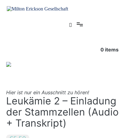
Zum
Inhalt
springen
für klinische Hypnose – Regionalstelle Tübingen
Milton Erickson Gesellschaft
0
items
Hier ist nur ein Ausschnitt zu hören!
Leukämie 2 – Einladung
der Stammzellen (Audio
+ Transkript)