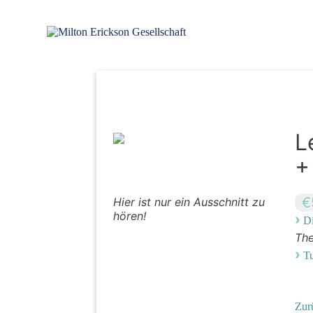
Zum
Inhalt
springen
für klinische Hypnose – Regionalstelle Tübingen
Milton Erickson Gesellschaft
L
+
€
Hier ist nur ein Ausschnitt zu
hören!
›
Di
Th
›
T
Zur