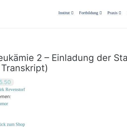
Institut
Fortbildung
Praxis
eukämie 2 – Einladung der St
 Transkript)
5.50
rk Revenstorf
emen:
umor
ück zum Shop