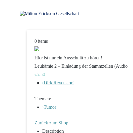
Zum
Inhalt
springen
für klinische Hypnose – Regionalstelle Tübingen
Milton Erickson Gesellschaft
0
items
Hier ist nur ein Ausschnitt zu hören!
Leukämie 2 – Einladung der Stammzellen (Audio + 
€5.50
›
Dirk Revenstorf
Themen:
›
Tumor
Zurück zum Shop
Description