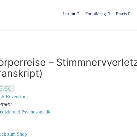
Institut
Fortbildung
Praxis
örperreise – Stimmnervverlet
ranskript)
5.50
rk Revenstorf
emen:
edizin und Psychosomatik
ück zum Shop