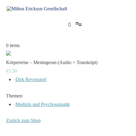
Zum
Inhalt
springen
für klinische Hypnose – Regionalstelle Tübingen
Milton Erickson Gesellschaft
0
items
Körperreise – Meningeom (Audio + Transkript)
€5.50
›
Dirk Revenstorf
Themen:
›
Medizin und Psychosomatik
Zurück zum Shop