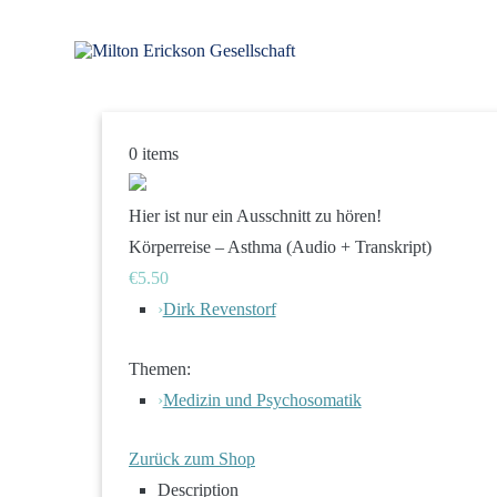
Zum
Inhalt
springen
für klinische Hypnose – Regionalstelle Tübingen
Milton Erickson Gesellschaft
0
items
Hier ist nur ein Ausschnitt zu hören!
Körperreise – Asthma (Audio + Transkript)
€5.50
›
Dirk Revenstorf
Themen:
›
Medizin und Psychosomatik
Zurück zum Shop
Description