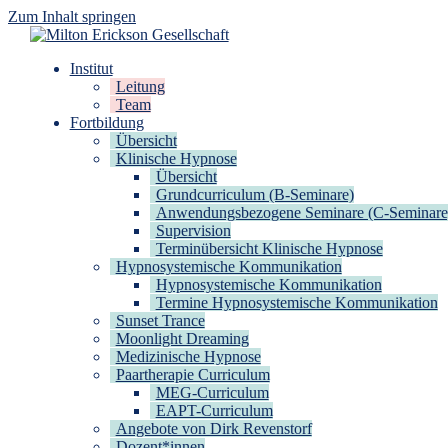
Zum Inhalt springen
Milton Erickson Gesellschaft
für klinische Hypnose – Regionalstelle Tübingen
Institut
Leitung
Team
Fortbildung
Übersicht
Klinische Hypnose
Übersicht
Grundcurriculum (B-Seminare)
Anwendungsbezogene Seminare (C-Seminare
Supervision
Terminübersicht Klinische Hypnose
Hypnosystemische Kommunikation
Hypnosystemische Kommunikation
Termine Hypnosystemische Kommunikation
Sunset Trance
Moonlight Dreaming
Medizinische Hypnose
Paartherapie Curriculum
MEG-Curriculum
EAPT-Curriculum
Angebote von Dirk Revenstorf
Dozent*innen