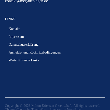
kontakt@meg-tuebingen.de
LINKS
Kontakt
Impressum
Datenschutzerklärung
Anmelde- und Rücktrittsbedingungen
Weiterführende Links
Copyright © 2026
Milton Erickson Gesellschaft
. All rights reserved.
Theme:
Cenote
by ThemeGrill. Powered by
WordPress
.