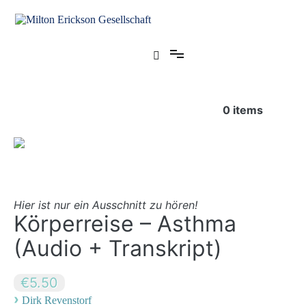
Zum
Inhalt
springen
für klinische Hypnose – Regionalstelle Tübingen
Milton Erickson Gesellschaft
0
items
Hier ist nur ein Ausschnitt zu hören!
Körperreise – Asthma
(Audio + Transkript)
€5.50
›
Dirk Revenstorf