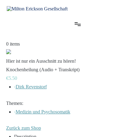
Zum
Inhalt
springen
für klinische Hypnose – Regionalstelle Tübingen
Milton Erickson Gesellschaft
0
items
Hier ist nur ein Ausschnitt zu hören!
Knochenheilung (Audio + Transkript)
€5.50
›
Dirk Revenstorf
Themen:
›
Medizin und Psychosomatik
Zurück zum Shop
Description