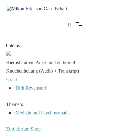
Zum
Inhalt
springen
für klinische Hypnose – Regionalstelle Tübingen
Milton Erickson Gesellschaft
0
items
Hier ist nur ein Ausschnitt zu hören!
Knochenheilung (Audio + Transkript)
€5.50
›
Dirk Revenstorf
Themen:
›
Medizin und Psychosomatik
Zurück zum Shop