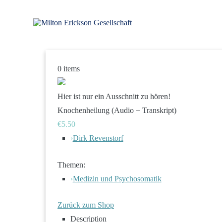
Zum
Inhalt
springen
für klinische Hypnose – Regionalstelle Tübingen
Milton Erickson Gesellschaft
0
items
Hier ist nur ein Ausschnitt zu hören!
Knochenheilung (Audio + Transkript)
€5.50
›
Dirk Revenstorf
Themen:
›
Medizin und Psychosomatik
Zurück zum Shop
Description