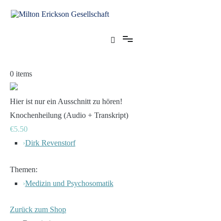
Zum
Inhalt
springen
für klinische Hypnose – Regionalstelle Tübingen
Milton Erickson Gesellschaft
0
items
Hier ist nur ein Ausschnitt zu hören!
Knochenheilung (Audio + Transkript)
€5.50
›
Dirk Revenstorf
Themen:
›
Medizin und Psychosomatik
Zurück zum Shop