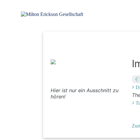
Zum
Inhalt
springen
für klinische Hypnose – Regionalstelle Tübingen
Milton Erickson Gesellschaft
I
€
›
Di
Hier ist nur ein Ausschnitt zu
Th
hören!
›
T
Zur