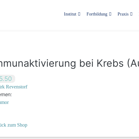
Institut
Fortbildung
Praxis
mmunaktivierung bei Krebs (Au
5.50
rk Revenstorf
emen:
umor
ück zum Shop