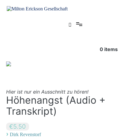
Zum
Inhalt
springen
für klinische Hypnose – Regionalstelle Tübingen
Milton Erickson Gesellschaft
0
items
Hier ist nur ein Ausschnitt zu hören!
Höhenangst (Audio +
Transkript)
€5.50
›
Dirk Revenstorf