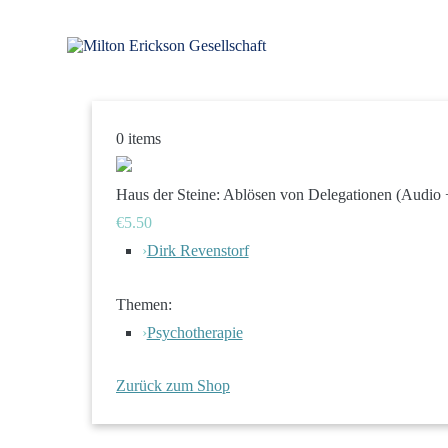
Zum
Inhalt
springen
für klinische Hypnose – Regionalstelle Tübingen
Milton Erickson Gesellschaft
0
items
Haus der Steine: Ablösen von Delegationen (Audio +
€5.50
›
Dirk Revenstorf
Themen:
›
Psychotherapie
Zurück zum Shop