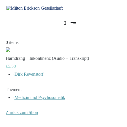
Zum
Inhalt
springen
für klinische Hypnose – Regionalstelle Tübingen
Milton Erickson Gesellschaft
0
items
Harndrang – Inkontinenz (Audio + Transkript)
€5.50
›
Dirk Revenstorf
Themen:
›
Medizin und Psychosomatik
Zurück zum Shop