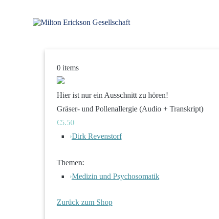
Zum
Inhalt
springen
für klinische Hypnose – Regionalstelle Tübingen
Milton Erickson Gesellschaft
0
items
Hier ist nur ein Ausschnitt zu hören!
Gräser- und Pollenallergie (Audio + Transkript)
€5.50
›
Dirk Revenstorf
Themen:
›
Medizin und Psychosomatik
Zurück zum Shop