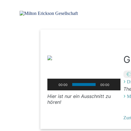
Zum
Inhalt
springen
für klinische Hypnose – Regionalstelle Tübingen
Milton Erickson Gesellschaft
G
€
›
Di
00:00
00:00
Th
›
Hier ist nur ein Ausschnitt zu
M
hören!
Zur