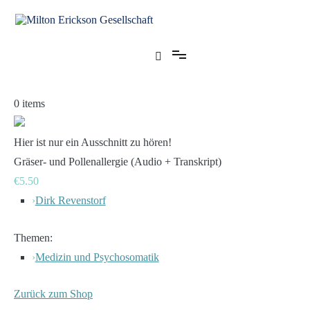
Zum
Inhalt
springen
für klinische Hypnose – Regionalstelle Tübingen
Milton Erickson Gesellschaft
0
items
Hier ist nur ein Ausschnitt zu hören!
Gräser- und Pollenallergie (Audio + Transkript)
€5.50
›
Dirk Revenstorf
Themen:
›
Medizin und Psychosomatik
Zurück zum Shop