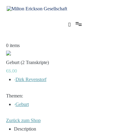
Zum
Inhalt
springen
für klinische Hypnose – Regionalstelle Tübingen
Milton Erickson Gesellschaft
0
items
Geburt (2 Transkripte)
€6.00
›
Dirk Revenstorf
Themen:
›
Geburt
Zurück zum Shop
Description