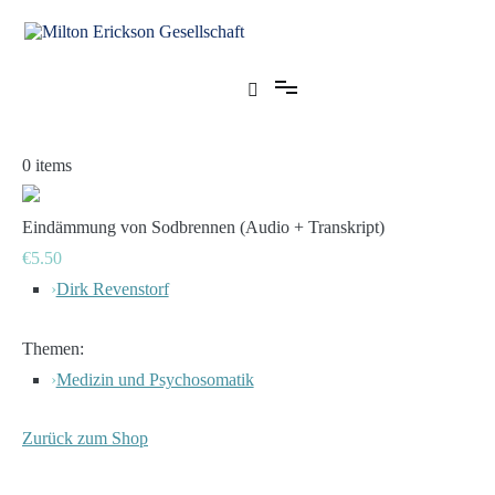
Zum
Inhalt
springen
für klinische Hypnose – Regionalstelle Tübingen
Milton Erickson Gesellschaft
0
items
Eindämmung von Sodbrennen (Audio + Transkript)
€5.50
›
Dirk Revenstorf
Themen:
›
Medizin und Psychosomatik
Zurück zum Shop