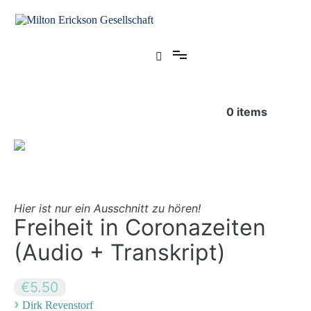
Zum
Inhalt
springen
für klinische Hypnose – Regionalstelle Tübingen
Milton Erickson Gesellschaft
0
items
Hier ist nur ein Ausschnitt zu hören!
Freiheit in Coronazeiten
(Audio + Transkript)
€5.50
›
Dirk Revenstorf