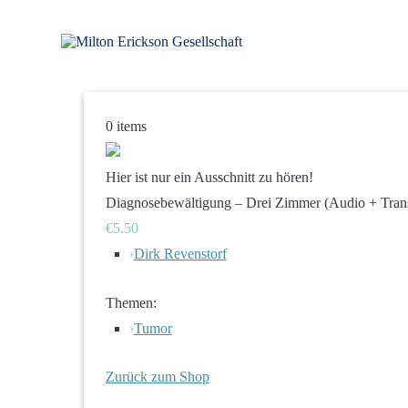
Zum
Inhalt
springen
für klinische Hypnose – Regionalstelle Tübingen
Milton Erickson Gesellschaft
0
items
Hier ist nur ein Ausschnitt zu hören!
Diagnosebewältigung – Drei Zimmer (Audio + Trans
€5.50
›
Dirk Revenstorf
Themen:
›
Tumor
Zurück zum Shop