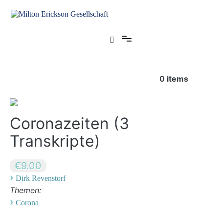
Zum
Inhalt
springen
für klinische Hypnose – Regionalstelle Tübingen
Milton Erickson Gesellschaft
0
items
Coronazeiten (3
Transkripte)
€9.00
›
Dirk Revenstorf
Themen:
›
Corona