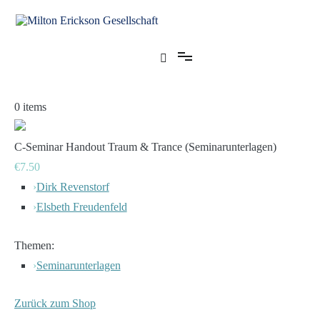
Zum
Inhalt
springen
für klinische Hypnose – Regionalstelle Tübingen
Milton Erickson Gesellschaft
0
items
C-Seminar Handout Traum & Trance (Seminarunterlagen)
€7.50
›
Dirk Revenstorf
›
Elsbeth Freudenfeld
Themen:
›
Seminarunterlagen
Zurück zum Shop