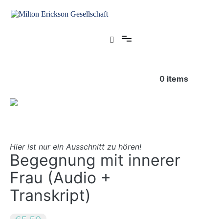
Zum
Inhalt
springen
für klinische Hypnose – Regionalstelle Tübingen
Milton Erickson Gesellschaft
0
items
Hier ist nur ein Ausschnitt zu hören!
Begegnung mit innerer
Frau (Audio +
Transkript)